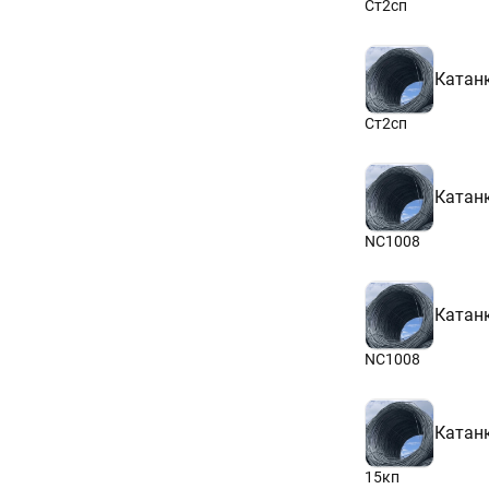
Ст2сп
Катан
Ст2сп
Катан
NC1008
Катан
NC1008
Катан
15кп