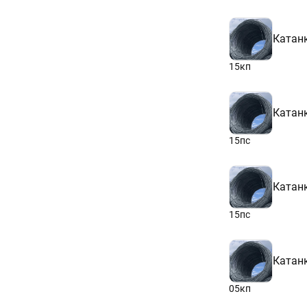
Катан
15кп
Катан
15пс
Катан
15пс
Катан
05кп