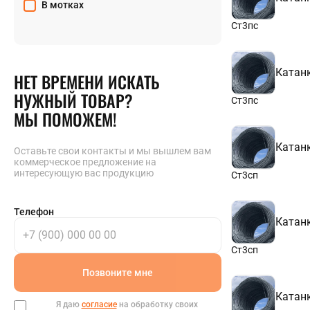
В мотках
Ст3пс
Катан
НЕТ ВРЕМЕНИ ИСКАТЬ
НУЖНЫЙ ТОВАР?
Ст3пс
МЫ ПОМОЖЕМ!
Катан
Оставьте свои контакты и мы вышлем вам
коммерческое предложение на
интересующую вас продукцию
Ст3сп
Телефон
Катан
Ст3сп
Позвоните мне
Катан
Я даю
согласие
на обработку своих