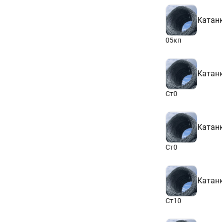
Катан
05кп
Катан
Ст0
Катан
Ст0
Катан
Ст10