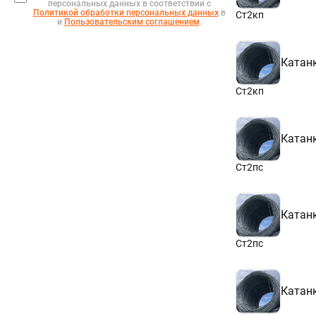
персональных данных в соответствии с
Политикой обработки персональных данных
в
Ст2кп
и
Пользовательским соглашением
.
Катан
Ст2кп
Катан
Ст2пс
Катан
Ст2пс
Катан