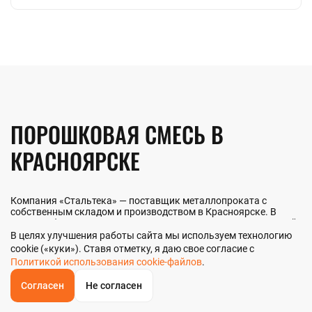
ПОРОШКОВАЯ СМЕСЬ В
КРАСНОЯРСКЕ
Компания «Стальтека» — поставщик металлопроката с
собственным складом и производством в Красноярске. В
наличии более 130 видов металлопроката и 70 наименований
металлоизделий — черный, цветной и нержавеющий прокат
В целях улучшения работы сайта мы используем технологию
любых типоразмеров. Мы реализуем порошковую смесь как
cookie («куки»). Ставя отметку, я даю свое согласие с
оптом, так и в розницу прямо со склада из наличия или под
Политикой использования cookie-файлов
.
заказ. Контроль качества на всех этапах — от входного
анализа до отгрузки.
Согласен
Не согласен
ОБРАТНЫЙ
ЗВОНОК
Главная
Звонок
Корзина
КУПИТЬ В 1 КЛИК
ЗАПРОС ЦЕНЫ
ФИЛЬТР