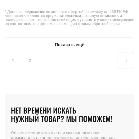
* Данное предложение не является офертой по смыслу ст. 435 ГК РФ,
все расчеты являются предварительными, а точную стоимость и
наличие конкретного товара необходимо уточнять у наших менеджеров
по контактным телефонам и с помощью формы обратной связи.
Показать ещё
1
2
НЕТ ВРЕМЕНИ ИСКАТЬ
НУЖНЫЙ ТОВАР? МЫ ПОМОЖЕМ!
Оставьте свои контакты и мы вышлем вам
коммерческое предложение на интересующую вас