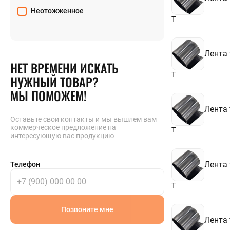
Неотожженное
Т
Лента
НЕТ ВРЕМЕНИ ИСКАТЬ
Т
НУЖНЫЙ ТОВАР?
МЫ ПОМОЖЕМ!
Лента
Оставьте свои контакты и мы вышлем вам
коммерческое предложение на
Т
интересующую вас продукцию
Лента
Телефон
Т
Позвоните мне
Лента