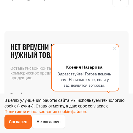
НЕТ ВРЕМЕНИ ИСКАТЬ
НУЖНЫЙ ТОВАР? МЫ ПОМОЖЕМ!
Ксения Назарова
Оставьте свои контакты и мы вышлем вам
коммерческое предложение на интересующую вас
Здравствуйте! Готова помочь
продукцию
вам. Напишите мне, если у
вас появятся вопросы.
Телефон
В целях улучшения работы сайта мы используем технологию
cookie («куки»). Ставя отметку, я даю свое согласие с
Политикой использования cookie-файлов
.
Позвоните мне
Согласен
Не согласен
ОБРАТНЫЙ
ЗВОНОК
Главная
Звонок
Корзина
КУПИТЬ В 1 КЛИК
ЗАПРОС ЦЕНЫ
ФИЛЬТР
Я даю
согласие
на обработку своих персональных данных в