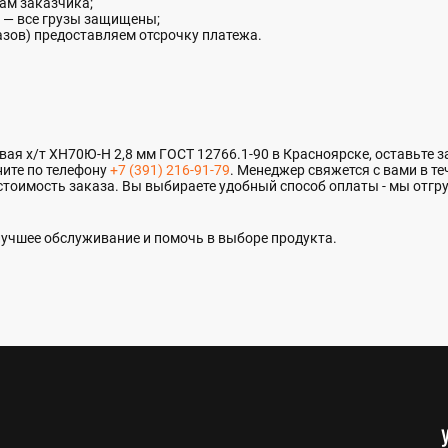
ам заказчика;
 — все грузы защищены;
азов) предоставляем отсрочку платежа.
я х/т ХН70Ю-Н 2,8 мм ГОСТ 12766.1-90 в Красноярске, оставьте зая
ите по телефону
+7 (391) 216-91-79
. Менеджер свяжется с вами в те
стоимость заказа. Вы выбираете удобный способ оплаты - мы отгр
учшее обслуживание и помочь в выборе продукта.