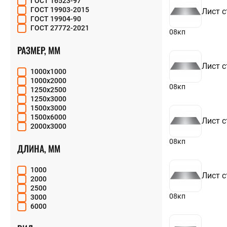
ГОСТ 16523-97
12
ГОСТ 19903-2015
Лист с
14
ГОСТ 19904-90
15
ГОСТ 27772-2021
16
08кп
20
РАЗМЕР, ММ
25
30
Лист с
36
1000х1000
40
1000х2000
45
08кп
1250х2500
50
1250х3000
60
1500х3000
80
1500х6000
Лист с
90
2000х3000
100
120
08кп
ДЛИНА, ММ
1000
Лист с
2000
2500
08кп
3000
6000