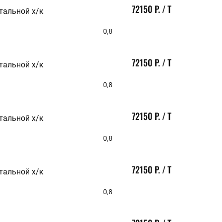
ВИД
72150 Р. / Т
тальной х/к
Толстый
0,8
Тонкий
ШИРИНА, ММ
72150 Р. / Т
тальной х/к
1000
0,8
1250
1500
2000
72150 Р. / Т
тальной х/к
ПОВЕРХНОСТЬ
0,8
Гладкий
ТЕХНОЛОГИЯ ИЗГОТОВЛЕНИЯ
72150 Р. / Т
тальной х/к
Горячекатаный
0,8
Холоднокатаный