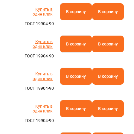
Полистирол
Полиамид
Паронит
Фторопласт
Кевлар
Текстолит
АБС-пластик
Капролон
Эбонит
Стеклотекстолит
Бакелит
Резинотехнические изделия
Полиацеталь
Гетинакс
Арамид
Винипласт
Электрокартон
Полиэфирэфиркетон
Миканит
Слюдопласт
Арфлон
Вибродемпфирующая эластомерная пластина
Пленочные электроизоляционные материалы
Полиэтилентерефталат (ПЭТ)
Асбест
KA.RU
Полипропилен
Купить в
В корзину
В корзину
один клик
Полиэтилен
Оргстекло
ГОСТ 19904-90
Полиуретан
Ещё
Купить в
В корзину
В корзину
ТУРА
один клик
ГОСТ 19904-90
Купить в
В корзину
В корзину
один клик
ГОСТ 19904-90
Купить в
В корзину
В корзину
один клик
ГОСТ 19904-90