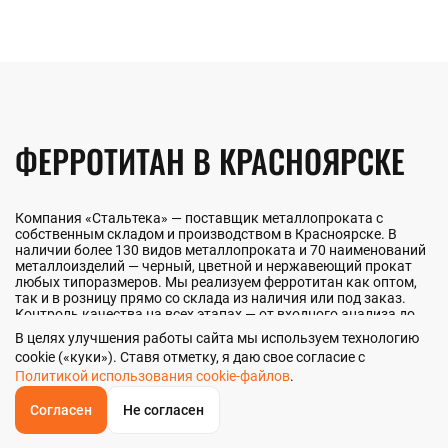
ФЕРРОТИТАН В КРАСНОЯРСКЕ
Компания «Стальтека» — поставщик металлопроката с
собственным складом и производством в Красноярске. В
наличии более 130 видов металлопроката и 70 наименований
металлоизделий — черный, цветной и нержавеющий прокат
любых типоразмеров. Мы реализуем ферротитан как оптом,
так и в розницу прямо со склада из наличия или под заказ.
Контроль качества на всех этапах — от входного анализа до
отгрузки.
В целях улучшения работы сайта мы используем технологию
cookie («куки»). Ставя отметку, я даю свое согласие с
Политикой использования cookie-файлов
.
НАШИ ПРЕИМУЩЕСТВА
Согласен
Не согласен
ОБРАТНЫЙ
ЗВОНОК
Главная
Звонок
Корзина
КУПИТЬ В 1 КЛИК
ЗАПРОС ЦЕНЫ
ФИЛЬТР