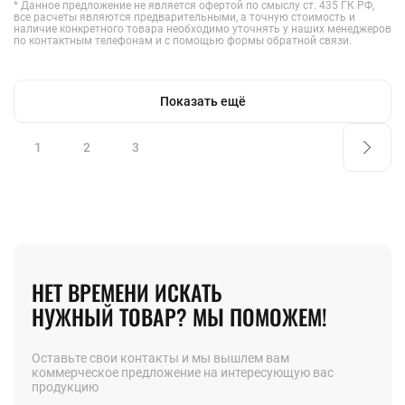
* Данное предложение не является офертой по смыслу ст. 435 ГК РФ,
все расчеты являются предварительными, а точную стоимость и
наличие конкретного товара необходимо уточнять у наших менеджеров
по контактным телефонам и с помощью формы обратной связи.
Показать ещё
1
2
3
НЕТ ВРЕМЕНИ ИСКАТЬ
НУЖНЫЙ ТОВАР? МЫ ПОМОЖЕМ!
Оставьте свои контакты и мы вышлем вам
коммерческое предложение на интересующую вас
продукцию