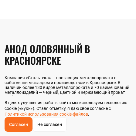
АНОД ОЛОВЯННЫЙ В
КРАСНОЯРСКЕ
Компания «Стальтека» — поставщик металлопроката с
собственным складом и производством в Красноярске. В
наличии более 130 видов металлопроката и 70 наименований
металлоизделий — черный, цветной и нержавеющий прокат
любых типоразмеров. Мы реализуем анод оловянный как
оптом, так и в розницу прямо со склада из наличия или под
В целях улучшения работы сайта мы используем технологию
заказ. Контроль качества на всех этапах — от входного
cookie («куки»). Ставя отметку, я даю свое согласие с
анализа до отгрузки.
Политикой использования cookie-файлов
.
Согласен
Не согласен
ОБРАТНЫЙ
ЗВОНОК
НАШИ ПРЕИМУЩЕСТВА
Главная
Звонок
Корзина
КУПИТЬ В 1 КЛИК
ЗАПРОС ЦЕНЫ
ФИЛЬТР