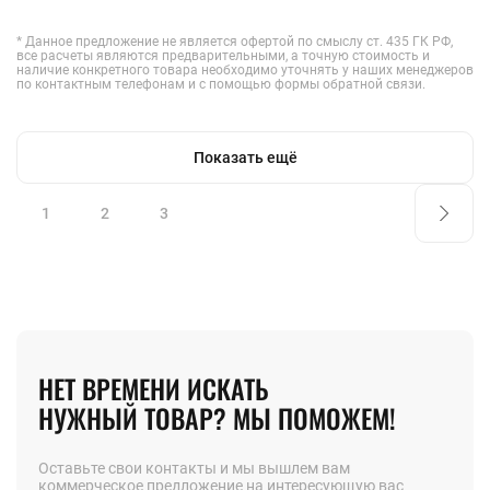
* Данное предложение не является офертой по смыслу ст. 435 ГК РФ,
все расчеты являются предварительными, а точную стоимость и
наличие конкретного товара необходимо уточнять у наших менеджеров
по контактным телефонам и с помощью формы обратной связи.
Показать ещё
1
2
3
НЕТ ВРЕМЕНИ ИСКАТЬ
НУЖНЫЙ ТОВАР? МЫ ПОМОЖЕМ!
Оставьте свои контакты и мы вышлем вам
коммерческое предложение на интересующую вас