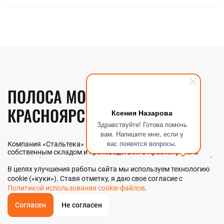
ПОЛОСА МОЛИБДЕНОВАЯ В
КРАСНОЯРСКЕ
Ксения Назарова
Здравствуйте! Готова помочь
вам. Напишите мне, если у
вас появятся вопросы.
Компания «Стальтека» — поставщик металлопроката с
собственным складом и производством в Красноярске. В
наличии более 130 видов металлопроката и 70 наименований
металлоизделий — черный, цветной и нержавеющий прокат
В целях улучшения работы сайта мы используем технологию
любых типоразмеров. Мы реализуем полосу молибденовую
cookie («куки»). Ставя отметку, я даю свое согласие с
как оптом, так и в розницу прямо со склада из наличия или
Политикой использования cookie-файлов
.
под заказ. Контроль качества на всех этапах — от входного
анализа до отгрузки.
Согласен
Не согласен
ОБРАТНЫЙ
ЗВОНОК
Главная
Звонок
Корзина
КУПИТЬ В 1 КЛИК
ЗАПРОС ЦЕНЫ
ФИЛЬТР