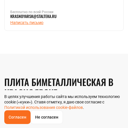
Бесплатно по всей России
KRASNOYARSK@STALTEKA.RU
Написать письмо
ПЛИТА БИМЕТАЛЛИЧЕСКАЯ В
КРАСНОЯРСКЕ
В целях улучшения работы сайта мы используем технологию
cookie («куки»). Ставя отметку, я даю свое согласие с
Политикой использования cookie-файлов
.
Компания «Стальтека» — поставщик металлопроката с
собственным складом и производством в Красноярске. В
Согласен
Не согласен
наличии более 130 видов металлопроката и 70 наименований
ОБРАТНЫЙ
ЗВОНОК
металлоизделий — черный, цветной и нержавеющий прокат
Главная
Звонок
Корзина
КУПИТЬ В 1 КЛИК
ЗАПРОС ЦЕНЫ
ФИЛЬТР
любых типоразмеров. Мы реализуем плиту биметаллическую