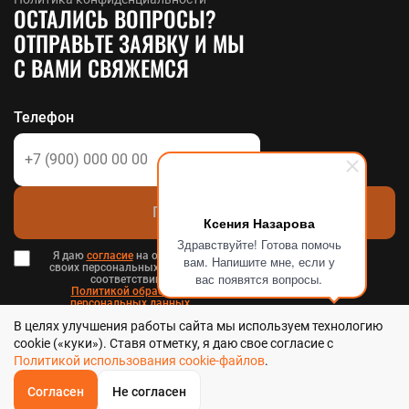
ОСТАЛИСЬ ВОПРОСЫ?
ОТПРАВЬТЕ ЗАЯВКУ И МЫ
С ВАМИ СВЯЖЕМСЯ
Телефон
Позвоните мне
Ксения Назарова
Здравствуйте! Готова помочь
Я даю
согласие
на обработку
вам. Напишите мне, если у
своих персональных данных в
вас появятся вопросы.
соответствии с
Политикой обработки
персональных данных
в и
В целях улучшения работы сайта мы используем технологию
Пользовательским соглашением
.
cookie («куки»). Ставя отметку, я даю свое согласие с
Политикой использования cookie-файлов
.
Согласен
Не согласен
ОБРАТНЫЙ
ЗВОНОК
Стальтека - библиотека стальных решений в Красноярске, 2026