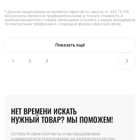
* Данное предложение не является офертой по смыслу ст. 435 ГК РФ,
все расчеты являются предварительными, а точную стоимость и
наличие конкретного товара необходимо уточнять у наших менеджеров
по контактным телефонам и с помощью формы обратной связи.
Показать ещё
1
2
3
НЕТ ВРЕМЕНИ ИСКАТЬ
НУЖНЫЙ ТОВАР? МЫ ПОМОЖЕМ!
Оставьте свои контакты и мы вышлем вам
коммерческое предложение на интересующую вас