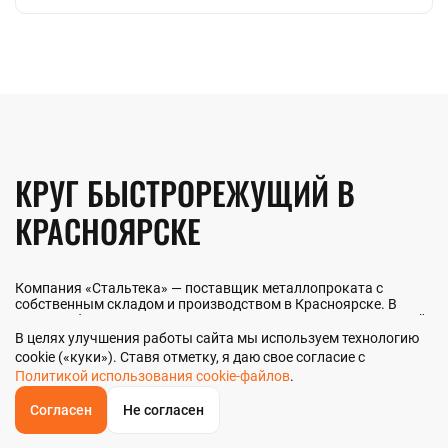
КРУГ БЫСТРОРЕЖУЩИЙ В
КРАСНОЯРСКЕ
Компания «Стальтека» — поставщик металлопроката с
собственным складом и производством в Красноярске. В
наличии более 130 видов металлопроката и 70 наименований
металлоизделий — черный, цветной и нержавеющий прокат
В целях улучшения работы сайта мы используем технологию
любых типоразмеров. Мы реализуем круг быстрорежущий как
cookie («куки»). Ставя отметку, я даю свое согласие с
оптом, так и в розницу прямо со склада из наличия или под
Политикой использования cookie-файлов
.
заказ. Контроль качества на всех этапах — от входного
анализа до отгрузки.
Согласен
Не согласен
ОБРАТНЫЙ
ЗВОНОК
Главная
Звонок
Корзина
КУПИТЬ В 1 КЛИК
ЗАПРОС ЦЕНЫ
ФИЛЬТР