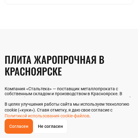
ПЛИТА ЖАРОПРОЧНАЯ В
КРАСНОЯРСКЕ
Компания «Стальтека» — поставщик металлопроката с
собственным складом и производством в Красноярске. В
наличии более 130 видов металлопроката и 70 наименований
металлоизделий — черный, цветной и нержавеющий прокат
В целях улучшения работы сайта мы используем технологию
любых типоразмеров. Мы реализуем плиту жаропрочную как
cookie («куки»). Ставя отметку, я даю свое согласие с
оптом, так и в розницу прямо со склада из наличия или под
Политикой использования cookie-файлов
.
заказ. Контроль качества на всех этапах — от входного
анализа до отгрузки.
Согласен
Не согласен
ОБРАТНЫЙ
ЗВОНОК
Главная
Звонок
Корзина
КУПИТЬ В 1 КЛИК
ЗАПРОС ЦЕНЫ
ФИЛЬТР