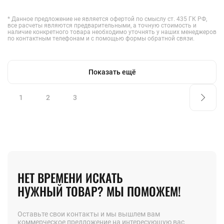
* Данное предложение не является офертой по смыслу ст. 435 ГК РФ,
все расчеты являются предварительными, а точную стоимость и
наличие конкретного товара необходимо уточнять у наших менеджеров
по контактным телефонам и с помощью формы обратной связи.
Показать ещё
1
2
3
НЕТ ВРЕМЕНИ ИСКАТЬ
НУЖНЫЙ ТОВАР? МЫ ПОМОЖЕМ!
Оставьте свои контакты и мы вышлем вам
коммерческое предложение на интересующую вас