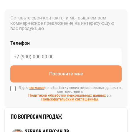
быстрорежущая
ванадиевый
Полоса стальная
Шестигранник
Полоса цинковая
стальной
Оставьте свои контакты и мы вышлем вам
Шина медная
Шестигранник
коммерческое предложение на интересующую
Полоса
латунный
вас продукцию
инструментальная
Шестигранник
инструментальный
Ещё
ЛЕНТА
Ещё
Телефон
Лента нихромовая
Магниевая лента
Мельхиоровая лента
Танталовая лента
Фехралевая лента
Лента биметаллическая
Лента электротехническая
Лента бронзовая
Лента инструментальная
Лента алюминиевая
Лента медная
Лента конструкционная
Нержавеющая лента
Лента латунная
Лента титановая
Лента вольфрамовая
Лента оловянная
Лента жаропрочная
Штрипс нержавеющий
Лента никелевая
Лента
перфорированная
Лента стальная
Позвоните мне
Монель лента
Циркониевая
лента
Я даю
согласие
на обработку своих персональных данных в
соответствии с
Ещё
Политикой обработки персональных данных
в и
Пользовательским соглашением
.
ПО ВОПРОСАМ ПРОДАЖ
ЗЕРНОВ АЛЕКСАНДР