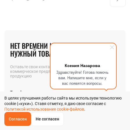
НЕТ ВРЕМЕНИ ИСКАТЬ
НУЖНЫЙ ТОВАР? МЫ ПОМОЖЕМ!
Ксения Назарова
Оставьте свои контакты и мы вышлем вам
коммерческое предложение на интересующую вас
Здравствуйте! Готова помочь
продукцию
вам. Напишите мне, если у
вас появятся вопросы.
Телефон
В целях улучшения работы сайта мы используем технологию
cookie («куки»). Ставя отметку, я даю свое согласие с
Политикой использования cookie-файлов
.
Позвоните мне
Согласен
Не согласен
ОБРАТНЫЙ
ЗВОНОК
Главная
Звонок
Корзина
КУПИТЬ В 1 КЛИК
ЗАПРОС ЦЕНЫ
ФИЛЬТР
Я даю
согласие
на обработку своих персональных данных в