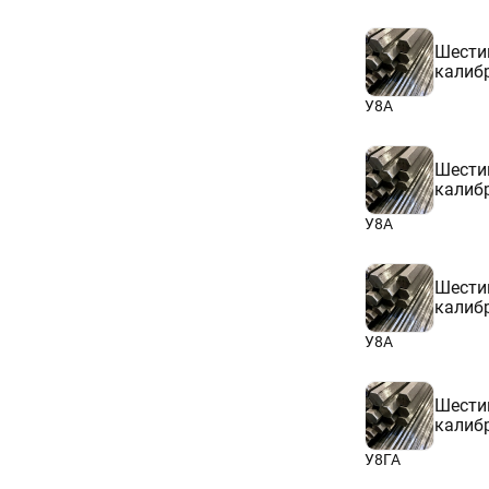
Шести
калиб
У8А
Шести
калиб
У8А
Шести
калиб
У8А
Шести
калиб
У8ГА