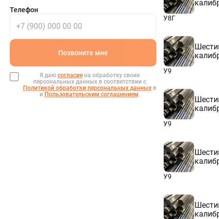
7ХГ2ВМФ
калиб
Телефон
8Х3
У8Г
8Х4В2МФС2
8Х6НФТ
8ХФ
9Г2Ф
Шести
Позвоните мне
9Х1
калиб
9Х5ВФ
У9
9ХВГ
Я даю
согласие
на обработку своих
9ХС
персональных данных в соответствии с
Политикой обработки персональных данных
в
9ХФ
и
Пользовательским соглашением
.
9ХФМ
Шести
11Х4В2МФ3С2
калиб
11ХФ
У9
12Х1
13Х
Шести
калиб
У9
Шести
калиб