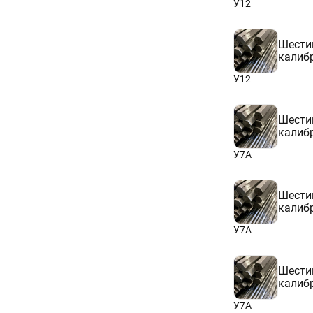
У12
Шести
калиб
У12
Шести
калиб
У7А
Шести
калиб
У7А
Шести
калиб
У7А