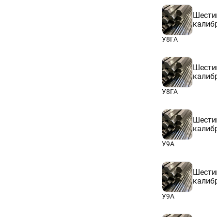
Шести
калиб
У8ГА
Шести
калиб
У8ГА
Шести
калиб
У9А
Шести
калиб
У9А