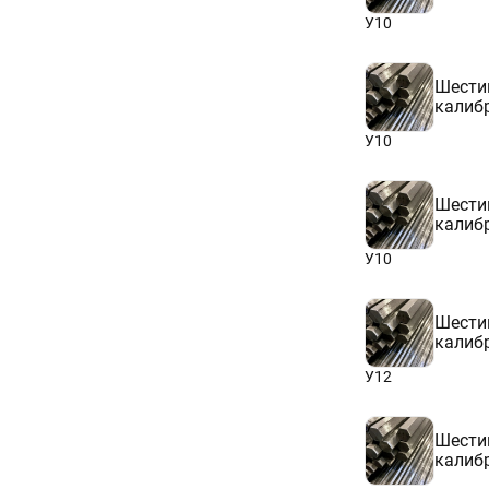
У10
Шести
калиб
У10
Шести
калиб
У10
Шести
калиб
У12
Шести
калиб